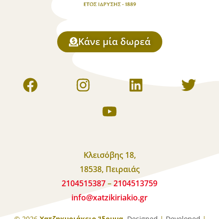
Κάνε μία δωρεά
Κλεισόβης 18,
18538, Πειραιάς
2104515387
–
2104513759
info
@
xatzikiriakio
.
gr
© 2026
Χατζηκυριάκειο Ίδρυμα
.
Designed
|
Developed
|