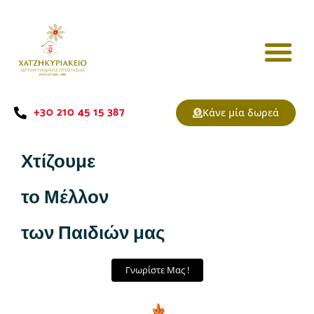
+30 210 45 15 387
Κάνε μία δωρεά
Χτίζουμε
το Μέλλον
των Παιδιών μας
Γνωρίστε Μας !