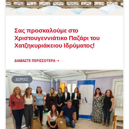
Σας προσκαλούμε στο
Χριστουγεννιάτικο Παζάρι του
Χατζηκυριάκειου Ιδρύματος!
ΔΙΑΒΆΣΤΕ ΠΕΡΙΣΣΌΤΕΡΑ ➝
ΔΩΡΕΈΣ