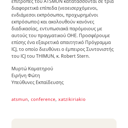
επιτροπές του ATSMUN κατατάσσονται σε τρία
διαφορετικά επίπεδα (νεοεισερχόμενοι,
ενδιάμεσοι εκπρόσωποι, προχωρημένοι
εκπρόσωποι) και ακολουθούν κανόνες
διαδικασίας, εντυπωσιακά παρόμοιους με
αυτούς του πραγματικού ΟΗΕ. Προσφέρουμε
επίσης ένα εξαιρετικά απαιτητικό Πρόγραμμα
ICJ, το οποίο διευθύνει ο έμπειρος Συντονιστής
του ICJ του THIMUN, κ. Robert Stern.
Μυρτώ Καματηρού
Ειρήνη Φώτη
Υπεύθυνες Εκπαίδευσης
atsmun
,
conference
,
xatzikiriakio