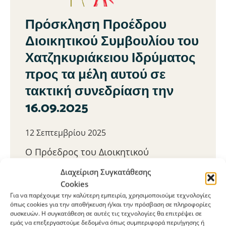
Πρόσκληση Προέδρου
Διοικητικού Συμβουλίου του
Χατζηκυριάκειου Ιδρύματος
προς τα μέλη αυτού σε
τακτική συνεδρίαση την
16.09.2025
12 Σεπτεμβρίου 2025
Ο Πρόεδρος του Διοικητικού
Συμβουλίου του Χατζηκυριακείου
Διαχείριση Συγκατάθεσης
Ιδρύματος κ. Δημητρίου , βάσει του
Cookies
καταστατικού του ιδρύματος, καλεί τα
Για να παρέχουμε την καλύτερη εμπειρία, χρησιμοποιούμε τεχνολογίες
όπως cookies για την αποθήκευση ή/και την πρόσβαση σε πληροφορίες
μέλη, σε Τακτική Συνεδρίαση την δεκάτη
συσκευών. Η συγκατάθεση σε αυτές τις τεχνολογίες θα επιτρέψει σε
έκτη (16η)
εμάς να επεξεργαστούμε δεδομένα όπως συμπεριφορά περιήγησης ή