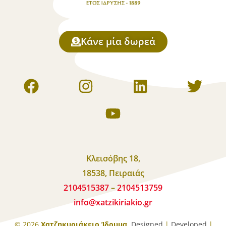
Κάνε μία δωρεά
Κλεισόβης 18,
18538, Πειραιάς
2104515387
–
2104513759
info
@
xatzikiriakio
.
gr
© 2026
Χατζηκυριάκειο Ίδρυμα
.
Designed
|
Developed
|