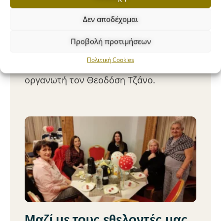
Για ακόμη μία χρονιά εθελοντές από την
Δεν αποδέχομαι
Ιαπωνία επισκέφθηκαν την Τρίτη 26
Μαρτίου το Χατζηκυριάκειο μέσω της
Προβολή προτιμήσεων
Ι.Δ.Ε.Α (Ισορροπία – Διασκέδαση –
Πολιτική Cookies
Εθελοντισμός – Αλληλεγγύη) με
οργανωτή τον Θεοδόση Τζάνο.
Μαζί με τους εθελοντές μας