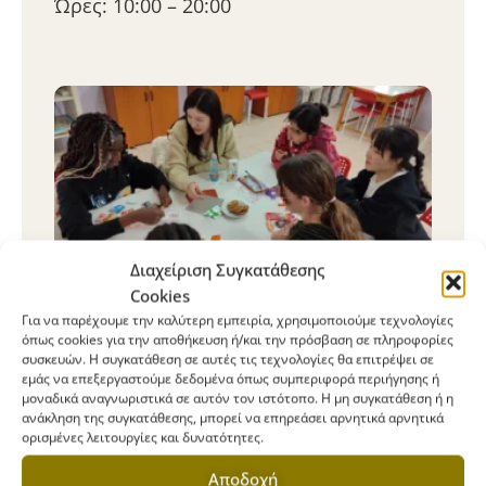
Ώρες: 10:00 – 20:00
Διαχείριση Συγκατάθεσης
Cookies
Ανταλλαγή Πολιτισμών. Η
Για να παρέχουμε την καλύτερη εμπειρία, χρησιμοποιούμε τεχνολογίες
συνάντησή μας με τους
όπως cookies για την αποθήκευση ή/και την πρόσβαση σε πληροφορίες
συσκευών. Η συγκατάθεση σε αυτές τις τεχνολογίες θα επιτρέψει σε
Ιάπωνες Εθελοντές της
εμάς να επεξεργαστούμε δεδομένα όπως συμπεριφορά περιήγησης ή
μοναδικά αναγνωριστικά σε αυτόν τον ιστότοπο. Η μη συγκατάθεση ή η
Ι.Δ.Ε.Α.
ανάκληση της συγκατάθεσης, μπορεί να επηρεάσει αρνητικά αρνητικά
ορισμένες λειτουργίες και δυνατότητες.
28 Μαρτίου 2024
Αποδοχή