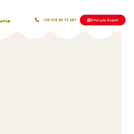
Kάνε μία δωρεά
+30 210 45 15 387
ωνία