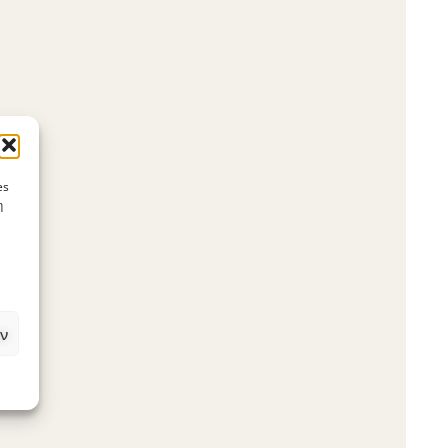
es
η
ν