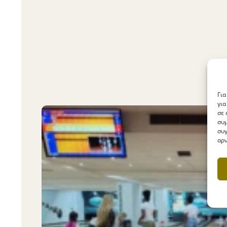
Για
για
σε 
συμ
συγ
αρν