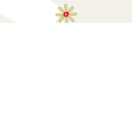
Κάνε μία δωρεά
Πολιτική Προσ
sted
by
GRAPHDAYS | Creative Insights and