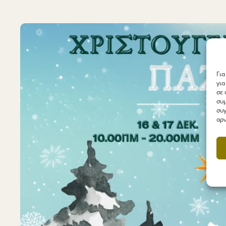
Για
για
σε 
συμ
συγ
αρν