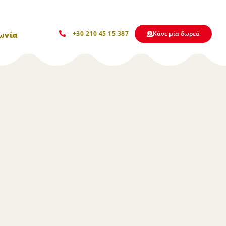
Kάνε μία δωρεά
+30 210 45 15 387
ωνία