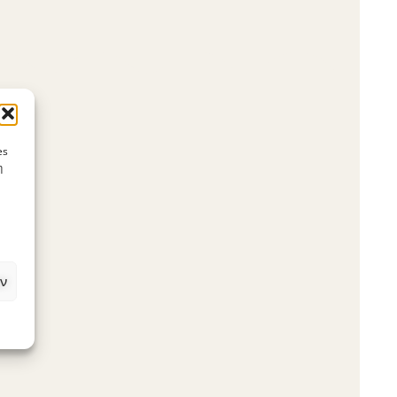
es
η
ν