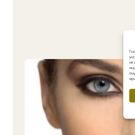
Για
για
σε 
συμ
συγ
αρν