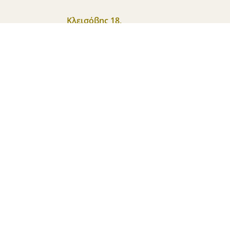
Κλεισόβης 18,
18538, Πειραιάς
2104515387
–
2104513759
info
@
xatzikiriakio
.
gr
τασίας
Πολιτική Cookies
Όροι και Προϋποθέσεις