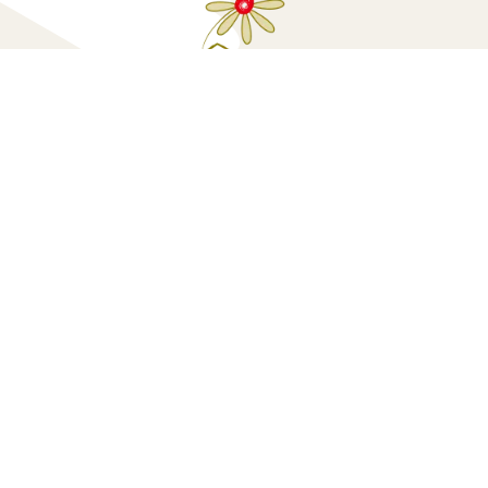
Κάνε μία δωρεά
Πολιτική Προσ
sted
by
GRAPHDAYS | Creative Insights and
Dashboard