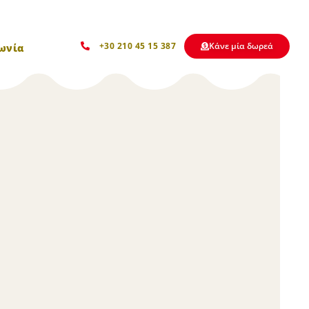
Kάνε μία δωρεά
+30 210 45 15 387
ωνία