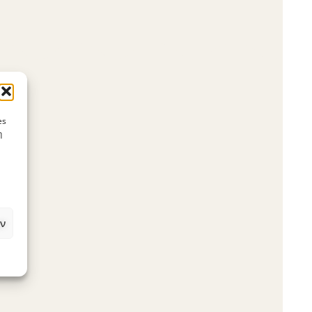
es
η
ν