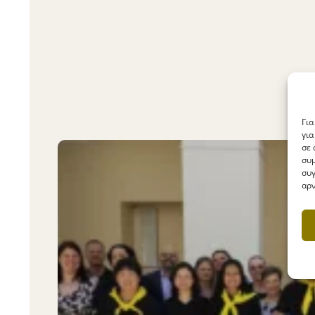
Για
για
σε 
συμ
συγ
αρν