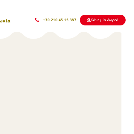
Kάνε μία δωρεά
+30 210 45 15 387
ωνία