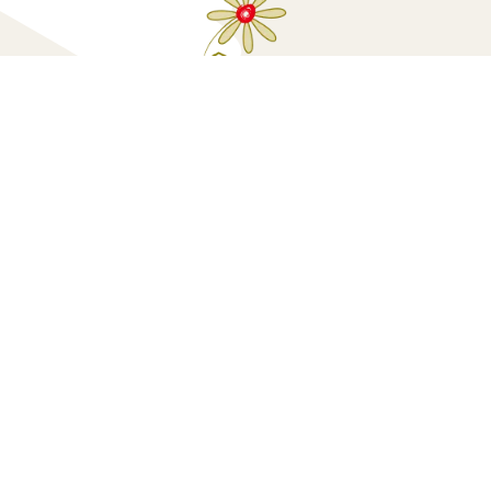
Κάνε μία δωρεά
Πολιτική Προσ
sted
by
GRAPHDAYS | Creative Insights and
Dashboard