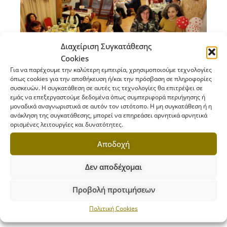
Διαχείριση Συγκατάθεσης
Cookies
Για να παρέχουμε την καλύτερη εμπειρία, χρησιμοποιούμε τεχνολογίες
όπως cookies για την αποθήκευση ή/και την πρόσβαση σε πληροφορίες
συσκευών. Η συγκατάθεση σε αυτές τις τεχνολογίες θα επιτρέψει σε
εμάς να επεξεργαστούμε δεδομένα όπως συμπεριφορά περιήγησης ή
μοναδικά αναγνωριστικά σε αυτόν τον ιστότοπο. Η μη συγκατάθεση ή η
ανάκληση της συγκατάθεσης, μπορεί να επηρεάσει αρνητικά αρνητικά
ορισμένες λειτουργίες και δυνατότητες.
Αποδοχή
Δεν αποδέχομαι
Προβολή προτιμήσεων
xatzikiriakio
,
Εθελοντισμός
,
Πασχαλινό
Πολιτική Cookies
Παζάρι
,
Φεβρουάριος 2024
,
χατζηκυριάκειο