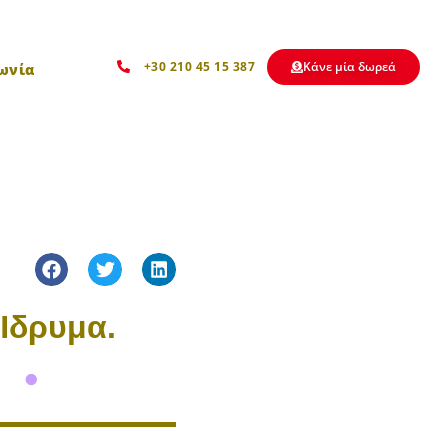
Kάνε μία δωρεά
+30 210 45 15 387
ωνία
 Ίδρυμα.