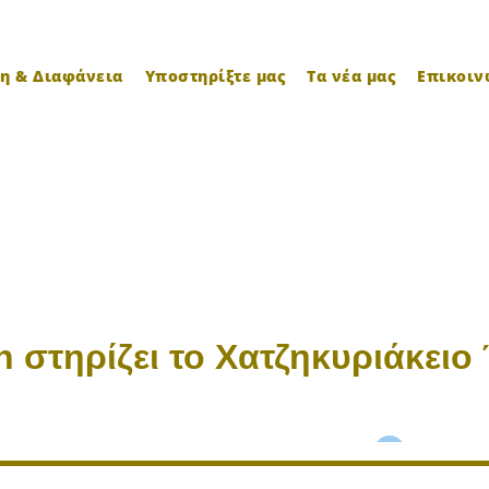
η & Διαφάνεια
Υποστηρίξτε μας
Τα νέα μας
Επικοιν
n στηρίζει το Χατζηκυριάκειο