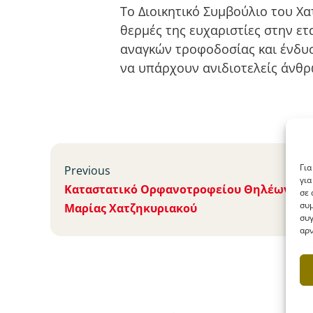
To Διοικητικό Συμβούλιο του Χα
θερμές της ευχαριστίες στην ετ
αναγκών τροφοδοσίας και ένδυσ
να υπάρχουν ανιδιοτελείς άνθρ
Για
Previous
για
Καταστατικό Ορφανοτροφείου Θηλέων Ιωά
σε 
συμ
Μαρίας Χατζηκυριακού
συγ
αρν