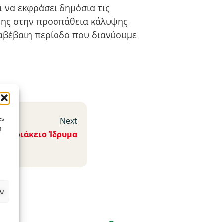
ι να εκφράσει δημόσια τις
ά της στην προσπάθεια κάλυψης
 αβέβαιη περίοδο που διανύουμε
es
Next
η
ζηκυριάκειο Ίδρυμα
ν