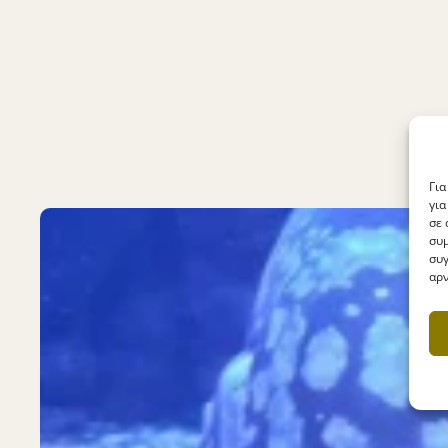
Για
για
σε 
συμ
συγ
αρν