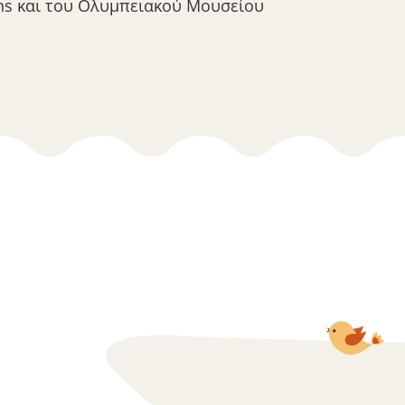
ns και του Ολυμπειακού Μουσείου