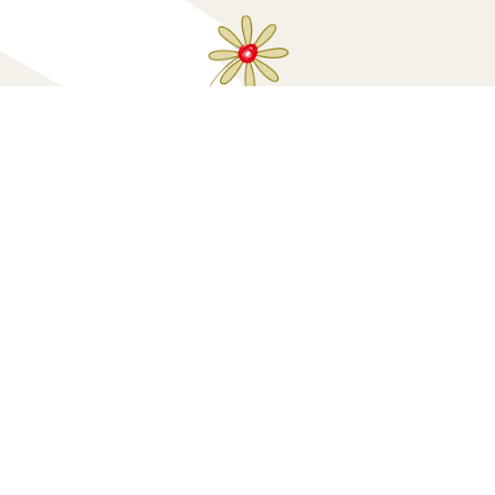
Κάνε μία δωρεά
Πολιτική Προσ
sted
by
GRAPHDAYS | Creative Insights and