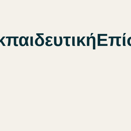
κπαιδευτικήΕπ