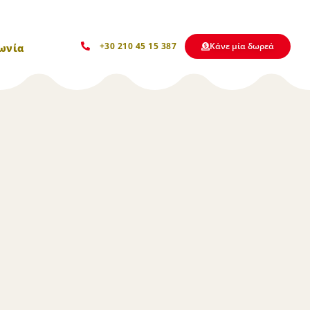
Kάνε μία δωρεά
+30 210 45 15 387
ωνία