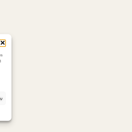
es
η
ν