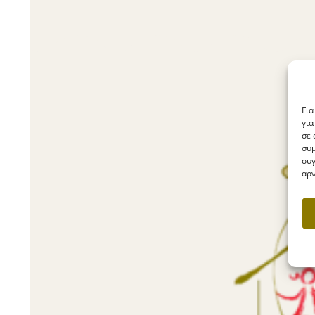
Για
για
σε 
συμ
συγ
αρν