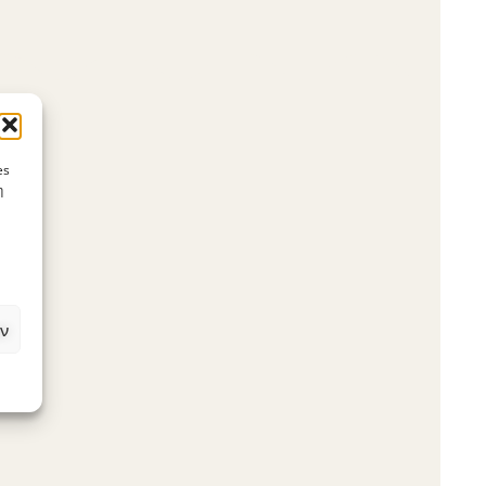
es
η
ν