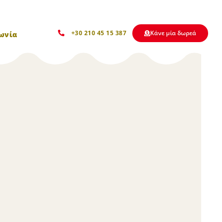
Kάνε μία δωρεά
+30 210 45 15 387
ωνία